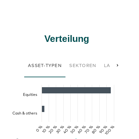
Verteilung
ASSET-TYPEN
SEKTOREN
LAND AKTIEN
Equities
Cash & others
0 %
50 %
100 %
40 %
90 %
30 %
80 %
20 %
70 %
10 %
60 %