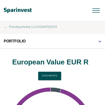
...
Fondspalette
LU0264920413
PORTFOLIO
European Value EUR R
DOKUMENTE