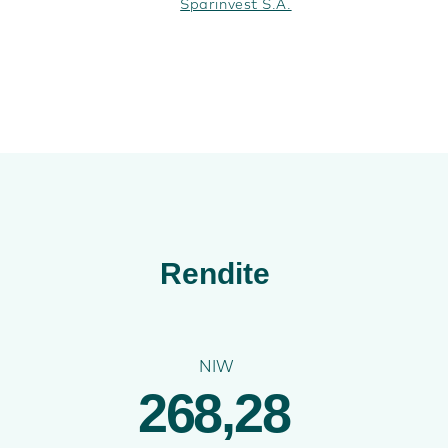
Sparinvest S.A.
Rendite
NIW
268,28