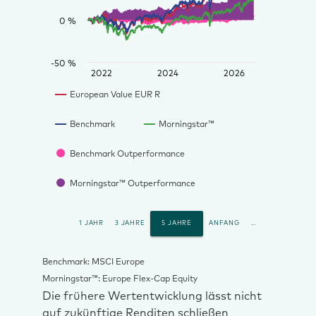
0 %
-50 %
2022
2024
2026
European Value EUR R
Benchmark
Morningstar™
Benchmark Outperformance
Morningstar™ Outperformance
1 JAHR
3 JAHRE
5 JAHRE
ANFANG
...
Benchmark: MSCI Europe
Morningstar™: Europe Flex-Cap Equity
Die frühere Wertentwicklung lässt nicht
auf zukünftige Renditen schließen