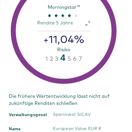
Morningstar™
Rendite 5 Jahre
*
11,04%
+
Risiko
4
1
2
3
5
6
7
Die frühere Wertentwicklung lässt nicht auf
zukünftige Renditen schließen
Verwaltungsgesellschaft
Sparinvest SICAV
Name
European Value EUR R